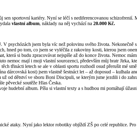
j sen sportovní kariéry. Nyní se léčí s nediferencovanou schizofrenií. Má
vydala
vlastní album
, náklady na něj vychází na
20.000 Kč.
tě. V psychózách jsem byla víc než polovinu svého života. Nekonečně s
ch, hned po tom, co jsem se vyléčila z rakoviny kosti, kterou jsem onemo
mat, která si budu zpracovávat nejspíše až do konce života. Nemoc mám
to nemoc mají i moji vlastní sourozenci, především můj bratr Jirka, kt
ěch třinácti letech se ale v oblasti sportu rozhodl osud přerušit mé směl
na dárcovská kost) jsem vlastně šestnáct let – až doposud – kulhala an
 už od dětství ve sboru Boni Discipuli, se kterým jsme jezdili i do zah
ále pěvecké soutěže Hlas Česka.
voje hudební album. Píšu si vlastní texty a s hudbou mi pomáhají úžasní
panické ataky. Nyní jako lektor robotiky objíždí ZŠ po celé republice. P