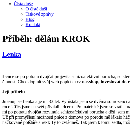
Čistá duše
O čisté duši
Tiskové zprávy
Blog
Kontakt
Příběh:
dělám KROK
Lenka
Lence
se po potratu dvojčat projevila schizoafektivní porucha, se kt
činnost. Chce doplnit svůj web popletka.cz
o e-shop, investovat do
Její příběh:
Jmenuji se Lenka a je mi 33 let. Vyrůstala jsem se dvěma sourozenci
roce 2016 jsme na svět přivítali i dceru. Po mateřské jsem se vrátila 
mi po potratu dvojčat rozvinula schizoafektivní porucha a děti jsem m
Už při promýšlení možností práce z domova po porodu mě lákalo háčko
háčkované polštáře a řekl: Ty to zvládneš. Tak jsem k tomu sedla, tro