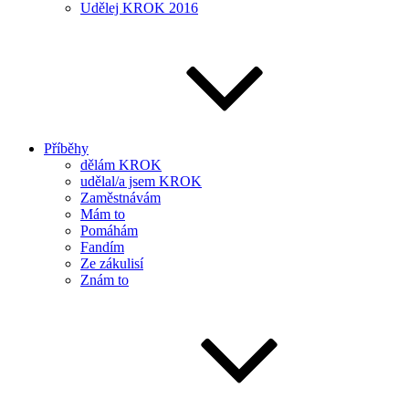
Udělej KROK 2016
Příběhy
dělám KROK
udělal/a jsem KROK
Zaměstnávám
Mám to
Pomáhám
Fandím
Ze zákulisí
Znám to