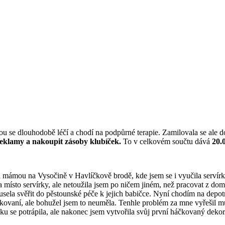
erou se dlouhodobě léčí a chodí na podpůrné terapie. Zamilovala se ale 
 reklamy a nakoupit zásoby klubíček.
To v celkovém součtu dává
20.
 a mámou na Vysočině v Havlíčkově brodě, kde jsem se i vyučila servír
na místo servírky, ale netoužila jsem po ničem jiném, než pracovat z dom
usela svěřit do pěstounské péče k jejich babičce. Nyní chodím na depotn
vaní, ale bohužel jsem to neuměla. Tenhle problém za mne vyřešil můj
šku se potrápila, ale nakonec jsem vytvořila svůj první háčkovaný deko