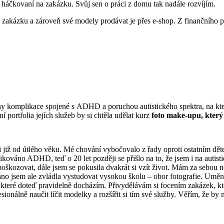
 háčkovaní na zakázku. Svůj sen o práci z domu tak nadále rozvíjím.
 zakázku a zároveň své modely prodávat je přes e-shop. Z finančního p
chny komplikace spojené s ADHD a poruchou autistického spektra, na k
 portfolia jejích služeb by si chtěla udělat kurz
foto make-upu, který 
 již od útlého věku. Mé chování vybočovalo z řady oproti ostatním dětem
kováno ADHD, teď o 20 let později se přišlo na to, že jsem i na autist
epoškozovat, dále jsem se pokusila dvakrát si vzít život. Mám za sebou 
hno jsem ale zvládla vystudovat vysokou školu – obor fotografie. Umění
 které doteď pravidelně docházím. Přivydělávám si focením zakázek, kte
onálně naučit líčit modelky a rozšířit si tím své služby. Věřím, že by m