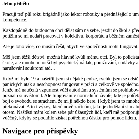
Jeho příběh:
Pracuji teď půl roku brigádně jako lektor robotiky a přednášející o umě
kompetence.
Každopádně do budoucna chci dělat sám na sebe, jezdit do škol a před
potížím se mi nedaří pracovat v kolektivu, korporátu a běžném zaměst
Ale je toho více, co musím řešit, abych ve společnosti mohl fungov
Měl jsem těžší dětství, možná hlavně kvůli mému otci. Byl to policist
škole, ale mnohem horší byl psychický nátlak, ponižování, nadávky a t
narušování soukromí atd…
Když mi bylo 19 a našetřil jsem si nějaké peníze, rychle jsem se odst
panických atak a neschopnost fungovat v práci a celkově ve společnost
Jenže má naučená vzpurnost vůči autoritám a systémům se prohlubovala
poznal i si uvědomil. Ale fungování v normálním životě, kde je potřeb
boji o svobodu se strachem, že mi ji někdo bere, i když jsem to mnohd
překonávat. A to i výzvy, které nově začínám, jako je dodělaní si ma
otcem. Naštěstí mám kolem sebe pár úžasných lidí, kteří mě podporují
vděčný, kdyby se podařilo získat potřebnou částku pro pomoc lidem, kt
Navigace pro příspěvky