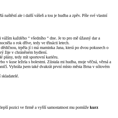
 naštěstí ale i další vášeň a tou je hudba a zpěv. Píše své vlastní
i vážím každého “ všedního “ dne. Je to pro mě úžasný dar a
cněla o rok dříve, tedy ve třinácti letech.
 dědičnou, trpěla jí i má maminka Jana, která po dvou pokusech o
erý žije v chráněném bydlení.
é plány, tedy mít sportovní kariéru.
ebo v kuse ležela s bolestmi. Zůstala mi hudba, moje věčná, věrná a
raničí. Vyhrála jsem také dvakrát první místo města Brna v sólovém
 skladatelé.
ro lepší pozici ve firmě a vyšší samostatnost mu pomůže
kurz