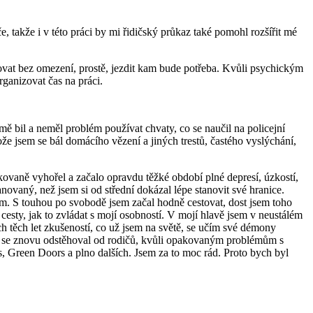
če, takže i v této práci by mi řidičský průkaz také pomohl rozšířit mé
tovat bez omezení, prostě, jezdit kam bude potřeba. Kvůli psychickým
rganizovat čas na práci.
mě bil a neměl problém používat chvaty, co se naučil na policejní
že jsem se bál domácího vězení a jiných trestů, častého vyslýchání,
akovaně vyhořel a začalo opravdu těžké období plné depresí, úzkostí,
novaný, než jsem si od střední dokázal lépe stanovit své hranice.
um. S touhou po svobodě jsem začal hodně cestovat, dost jsem toho
cesty, jak to zvládat s mojí osobností. V mojí hlavě jsem v neustálém
ch těch let zkušeností, co už jsem na světě, se učím své démony
jsem se znovu odstěhoval od rodičů, kvůli opakovaným problémům s
s, Green Doors a plno dalších. Jsem za to moc rád. Proto bych byl