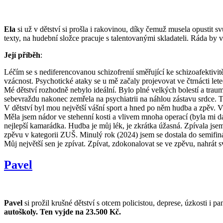
Ela
si už v dětství si prošla i rakovinou, díky čemuž musela opustit svů
texty, na hudební složce pracuje s talentovanými skladateli. Ráda by 
Její příběh
:
Léčím se s nediferencovanou schizofrenií směřující ke schizoafektivi
vzácnost. Psychotické ataky se u mě začaly projevovat ve čtrnácti lete
Mé dětství rozhodně nebylo ideální. Bylo plné velkých bolestí a trau
sebevraždu nakonec zemřela na psychiatrii na náhlou zástavu srdce. Tu
V dětství byl mou největší vášní sport a hned po něm hudba a zpěv. V t
Měla jsem nádor ve stehenní kosti a vlivem mnoha operací (byla mi dá
nejlepší kamarádka. Hudba je můj lék, je zkrátka úžasná. Zpívala jsem
zpěvu v kategorii ZUŠ. Minulý rok (2024) jsem se dostala do semifin
Můj největší sen je zpívat. Zpívat, zdokonalovat se ve zpěvu, nahrát s
Pavel
Pavel
si prožil krušné dětství s otcem policistou, deprese, úzkosti i 
autoškoly. Ten vyjde na 23.500 Kč.