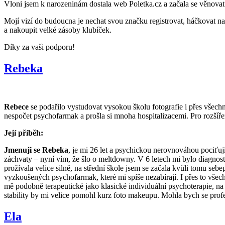
Vloni jsem k narozeninám dostala web Poletka.cz a začala se věnovat
Mojí vizí do budoucna je nechat svou značku registrovat, háčkovat na
a nakoupit velké zásoby klubíček.
Díky za vaši podporu!
Rebeka
Rebece
se podařilo vystudovat vysokou školu fotografie i přes vše
nespočet psychofarmak a prošla si mnoha hospitalizacemi. Pro rozšíření
Její příběh:
Jmenuji se Rebeka
, je mi 26 let a psychickou nerovnováhou pociťuji
záchvaty – nyní vím, že šlo o meltdowny. V 6 letech mi bylo diagnosti
prožívala velice silně, na střední škole jsem se začala kvůli tomu seb
vyzkoušených psychofarmak, které mi spíše nezabírají. I přes to všec
mě podobně terapeutické jako klasické individuální psychoterapie, na
stability by mi velice pomohl kurz foto makeupu. Mohla bych se profesi
Ela