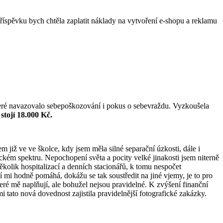
říspěvku bych chtěla zaplatit náklady na vytvoření e-shopu a reklamu
teré navazovalo sebepoškozování i pokus o sebevraždu. Vyzkoušela
stojí 18.000 Kč.
 již ve ve školce, kdy jsem měla silné separační úzkosti, dále i
ickém spektru. Nepochopení světa a pocity velké jinakosti jsem niterně
několik hospitalizací a denních stacionářů, k tomu nespočet
 mi hodně pomáhá, dokážu se tak soustředit na jiné vjemy, je to pro
ré mě naplňují, ale bohužel nejsou pravidelné. K zvýšení finanční
i tato nová dovednost zajistila pravidelnější fotografické zakázky.