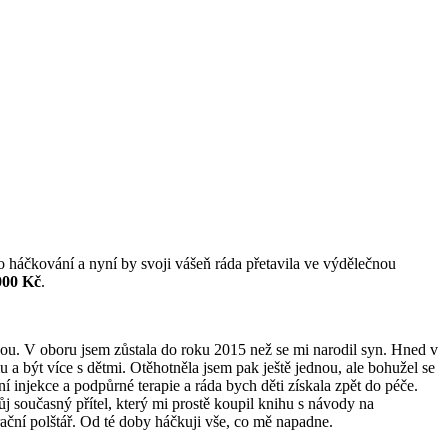
do háčkování a nyní by svoji vášeň ráda přetavila ve výdělečnou
000 Kč
.
kou. V oboru jsem zůstala do roku 2015 než se mi narodil syn. Hned v
u a být více s dětmi. Otěhotněla jsem pak ještě jednou, ale bohužel se
í injekce a podpůrné terapie a ráda bych děti získala zpět do péče.
 současný přítel, který mi prostě koupil knihu s návody na
rační polštář. Od té doby háčkuji vše, co mě napadne.