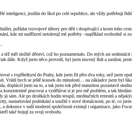
lé inteligenci, jezdím do škol po celé republice, ale vždy potřebuji řidi
nášet, pořádat rozvojové tábory pro děti i dospívající a krom toho ces
nání, kde mi nadřízení netolerují mé potřeby –například svobodně si zo
at…
a a též měl složité dětství, což ho poznamenalo. Do mých asi sedmnácti 
ak dále. Když jsem něco provedl, byl jsem nucený lhát a zastírat, proto
ěhoval s expřítelkyní do Prahy, kde jsem žil přes dva roky, než jsem op
i. Vrátil bych se ještě kousek do minulosti… na základce jsem byl šika
, doplácel jsem na to, a tak jsem rok před maturitou pozastavil studi
a konzistentně pracovat a vydělávat si je pro mě problém, a tak hledám 
y já sám. Ale po desítkách hodin terapií, meditačních retreatů a nějaký
turity, nastartování podnikání a soužití v nové domácnosti, po té, co 
, a dokonce v naší moderní společnosti existují i organizace, jako Focu
eří také bojují za svoji svobodu.