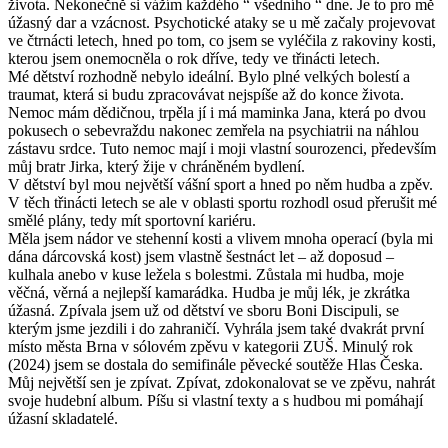
života. Nekonečně si vážím každého “ všedního “ dne. Je to pro mě
úžasný dar a vzácnost. Psychotické ataky se u mě začaly projevovat
ve čtrnácti letech, hned po tom, co jsem se vyléčila z rakoviny kosti,
kterou jsem onemocněla o rok dříve, tedy ve třinácti letech.
Mé dětství rozhodně nebylo ideální. Bylo plné velkých bolestí a
traumat, která si budu zpracovávat nejspíše až do konce života.
Nemoc mám dědičnou, trpěla jí i má maminka Jana, která po dvou
pokusech o sebevraždu nakonec zemřela na psychiatrii na náhlou
zástavu srdce. Tuto nemoc mají i moji vlastní sourozenci, především
můj bratr Jirka, který žije v chráněném bydlení.
V dětství byl mou největší vášní sport a hned po něm hudba a zpěv.
V těch třinácti letech se ale v oblasti sportu rozhodl osud přerušit mé
smělé plány, tedy mít sportovní kariéru.
Měla jsem nádor ve stehenní kosti a vlivem mnoha operací (byla mi
dána dárcovská kost) jsem vlastně šestnáct let – až doposud –
kulhala anebo v kuse ležela s bolestmi. Zůstala mi hudba, moje
věčná, věrná a nejlepší kamarádka. Hudba je můj lék, je zkrátka
úžasná. Zpívala jsem už od dětství ve sboru Boni Discipuli, se
kterým jsme jezdili i do zahraničí. Vyhrála jsem také dvakrát první
místo města Brna v sólovém zpěvu v kategorii ZUŠ. Minulý rok
(2024) jsem se dostala do semifinále pěvecké soutěže Hlas Česka.
Můj největší sen je zpívat. Zpívat, zdokonalovat se ve zpěvu, nahrát
svoje hudební album. Píšu si vlastní texty a s hudbou mi pomáhají
úžasní skladatelé.