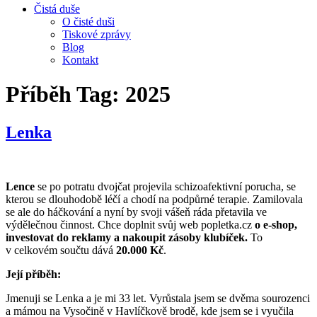
Čistá duše
O čisté duši
Tiskové zprávy
Blog
Kontakt
Příběh Tag:
2025
Lenka
Lence
se po potratu dvojčat projevila schizoafektivní porucha, se
kterou se dlouhodobě léčí a chodí na podpůrné terapie. Zamilovala
se ale do háčkování a nyní by svoji vášeň ráda přetavila ve
výdělečnou činnost. Chce doplnit svůj web popletka.cz
o e-shop,
investovat do reklamy a nakoupit zásoby klubíček.
To
v celkovém součtu dává
20.000 Kč
.
Její příběh:
Jmenuji se Lenka a je mi 33 let. Vyrůstala jsem se dvěma sourozenci
a mámou na Vysočině v Havlíčkově brodě, kde jsem se i vyučila