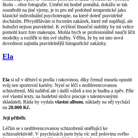
školu – obor fotografie. Umění mi hodně pomáhá, dokážu se tak
soustředit na jiné vjemy, je to pro mě podobně terapeutické jako
klasické individuální psychoterapie, na které doteď pravidelně
docházím. Přivydělávám si focením zakázek, které mě naplňují, ale
bohužel nejsou pravidelné. K zvýšení finanční stability by mi velice
pomohl kurz foto makeupu. Mohla bych se profesionálně naučit líčit
modelky a rozšířit si tím své služby. Věřím, že by mi tato nová
dovednost zajistila pravidelnější fotografické zakázky.
Ela
Ela
si už v dětství si prošla i rakovinou, díky čemuž musela opustit
svůj sen sportovní kariéry. Nyní se léčí s nediferencovanou
schizofrenií. Má naštěstí ale i další vášeň a tou je hudba a zpěv. Píše
své vlastní texty, na hudební složce pracuje s talentovanými
skladateli. Ráda by vydala
vlastní album
, náklady na něj vychází
na
20.000 Kč.
Její příběh
:
Léčím se s nediferencovanou schizofrenií směřující ke
schizoafektivitě. V psychózách jsem byla víc než polovinu svého