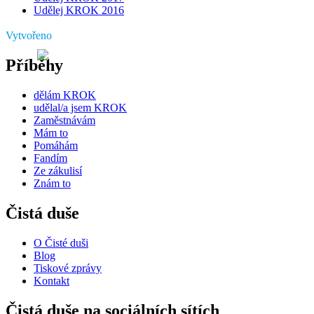
Udělej KROK 2016
Vytvořeno
Příběhy
dělám KROK
udělal/a jsem KROK
Zaměstnávám
Mám to
Pomáhám
Fandím
Ze zákulisí
Znám to
Čistá duše
O Čisté duši
Blog
Tiskové zprávy
Kontakt
Čistá duše na sociálních sítích