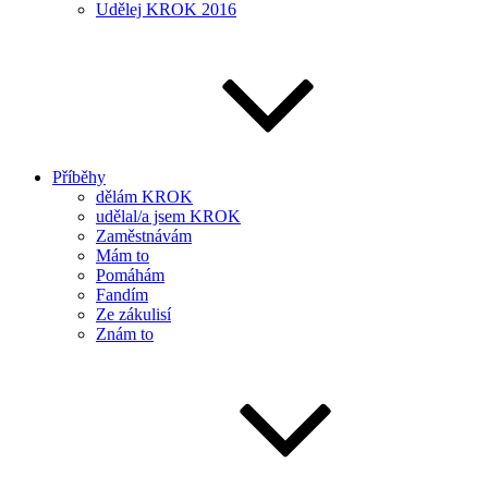
Udělej KROK 2016
Příběhy
dělám KROK
udělal/a jsem KROK
Zaměstnávám
Mám to
Pomáhám
Fandím
Ze zákulisí
Znám to