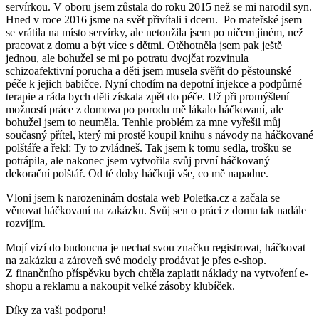
servírkou. V oboru jsem zůstala do roku 2015 než se mi narodil syn.
Hned v roce 2016 jsme na svět přivítali i dceru. Po mateřské jsem
se vrátila na místo servírky, ale netoužila jsem po ničem jiném, než
pracovat z domu a být více s dětmi. Otěhotněla jsem pak ještě
jednou, ale bohužel se mi po potratu dvojčat rozvinula
schizoafektivní porucha a děti jsem musela svěřit do pěstounské
péče k jejich babičce. Nyní chodím na depotní injekce a podpůrné
terapie a ráda bych děti získala zpět do péče. Už při promýšlení
možností práce z domova po porodu mě lákalo háčkovaní, ale
bohužel jsem to neuměla. Tenhle problém za mne vyřešil můj
současný přítel, který mi prostě koupil knihu s návody na háčkované
polštáře a řekl: Ty to zvládneš. Tak jsem k tomu sedla, trošku se
potrápila, ale nakonec jsem vytvořila svůj první háčkovaný
dekorační polštář. Od té doby háčkuji vše, co mě napadne.
Vloni jsem k narozeninám dostala web Poletka.cz a začala se
věnovat háčkovaní na zakázku. Svůj sen o práci z domu tak nadále
rozvíjím.
Mojí vizí do budoucna je nechat svou značku registrovat, háčkovat
na zakázku a zároveň své modely prodávat je přes e-shop.
Z finančního příspěvku bych chtěla zaplatit náklady na vytvoření e-
shopu a reklamu a nakoupit velké zásoby klubíček.
Díky za vaši podporu!