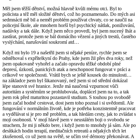
Měl jsem těžší dětství, možná hlavně kvůli mému otci. Byl to
policista a též měl složité dětství, což ho poznamenalo. Do mých asi
sedmnácti mě bil a neměl problém používat chvaty, co se naučil na
policejní škole, ale mnohem horší byl psychický nátlak, ponižování,
nadávky a tak dále. Když jsem něco provedl, byl jsem nucený lhát a
zastírat, protože jsem se bál domácího vězení a jiných trestů, častého
vyslýchání, narušování soukromí atd…
Když mi bylo 19 a našetřil jsem si nějaké peníze, rychle jsem se
odstěhoval s expřítelkyní do Prahy, kde jsem žil přes dva roky, než
jsem opakovaně vyhořel a začalo opravdu těžké období plné
depresí, úzkostí, panických atak a neschopnost fungovat v práci a
celkově ve společnosti. Vrátil bych se ještě kousek do minulosti…
na základce jsem byl šikanovaný, než jsem si od střední dokázal
lépe stanovit své hranice. Jenže má naučená vzpurnost vůči
autoritám a systémům se prohlubovala, doplácel jsem na to, a tak
jsem rok před maturitou pozastavil studium. S touhou po svobodě
jsem začal hodně cestovat, dost jsem toho poznal i si uvědomil. Ale
fungování v normálním životě, kde je potřeba konzistentně pracovat
a vydělávat si je pro mě problém, a tak hledám cesty, jak to zvládat s
mojí osobností. V mojí hlavě jsem v neustálém boji o svobodu se
strachem, že mi ji někdo bere, i když jsem to mnohdy já sám. Ale po
desítkách hodin terapií, meditačních retreatů a nějakých těch let
zkušeností, co už jsem na světě, se učím své démony překonávat. A