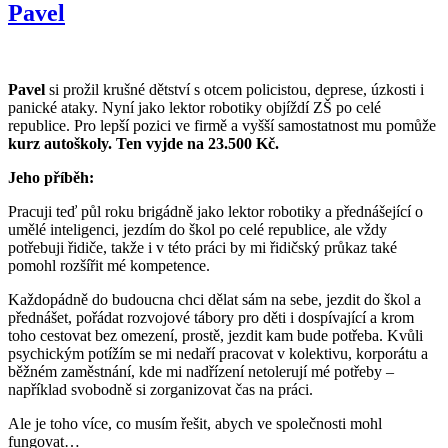
Pavel
Pavel
si prožil krušné dětství s otcem policistou, deprese, úzkosti i
panické ataky. Nyní jako lektor robotiky objíždí ZŠ po celé
republice. Pro lepší pozici ve firmě a vyšší samostatnost mu pomůže
kurz autoškoly. Ten vyjde na 23.500 Kč.
Jeho příběh:
Pracuji teď půl roku brigádně jako lektor robotiky a přednášející o
umělé inteligenci, jezdím do škol po celé republice, ale vždy
potřebuji řidiče, takže i v této práci by mi řidičský průkaz také
pomohl rozšířit mé kompetence.
Každopádně do budoucna chci dělat sám na sebe, jezdit do škol a
přednášet, pořádat rozvojové tábory pro děti i dospívající a krom
toho cestovat bez omezení, prostě, jezdit kam bude potřeba. Kvůli
psychickým potížím se mi nedaří pracovat v kolektivu, korporátu a
běžném zaměstnání, kde mi nadřízení netolerují mé potřeby –
například svobodně si zorganizovat čas na práci.
Ale je toho více, co musím řešit, abych ve společnosti mohl
fungovat…