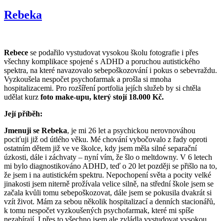
Rebeka
Rebece
se podařilo vystudovat vysokou školu fotografie i přes
všechny komplikace spojené s ADHD a poruchou autistického
spektra, na které navazovalo sebepoškozování i pokus o sebevraždu.
Vyzkoušela nespočet psychofarmak a prošla si mnoha
hospitalizacemi. Pro rozšíření portfolia jejích služeb by si chtěla
udělat kurz
foto make-upu, který stojí 18.000 Kč.
Její příběh:
Jmenuji se Rebeka
, je mi 26 let a psychickou nerovnováhou
pociťuji již od útlého věku. Mé chování vybočovalo z řady oproti
ostatním dětem již ve ve školce, kdy jsem měla silné separační
úzkosti, dále i záchvaty – nyní vím, že šlo o meltdowny. V 6 letech
mi bylo diagnostikováno ADHD, teď o 20 let později se přišlo na to,
že jsem i na autistickém spektru. Nepochopení světa a pocity velké
jinakosti jsem niterně prožívala velice silně, na střední škole jsem se
začala kvůli tomu sebepoškozovat, dále jsem se pokusila dvakrát si
vzít život. Mám za sebou několik hospitalizací a denních stacionářů,
k tomu nespočet vyzkoušených psychofarmak, které mi spíše
nezabírají. I přes to všechno jsem ale zvládla vystudovat vysokou