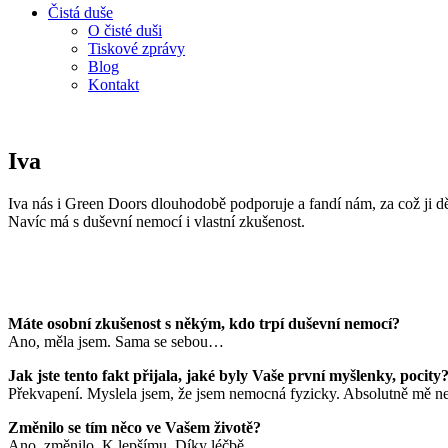
Čistá duše
O čisté duši
Tiskové zprávy
Blog
Kontakt
Iva
Iva nás i Green Doors dlouhodobě podporuje a fandí nám, za což ji d
Navíc má s duševní nemocí i vlastní zkušenost.
Máte osobní zkušenost s někým, kdo trpí duševní nemocí?
Ano, měla jsem. Sama se sebou…
Jak jste tento fakt přijala, jaké byly Vaše první myšlenky, pocity
Překvapení. Myslela jsem, že jsem nemocná fyzicky. Absolutně mě ne
Změnilo se tím něco ve Vašem životě?
Ano, změnilo. K lepšímu. Díky léčbě.