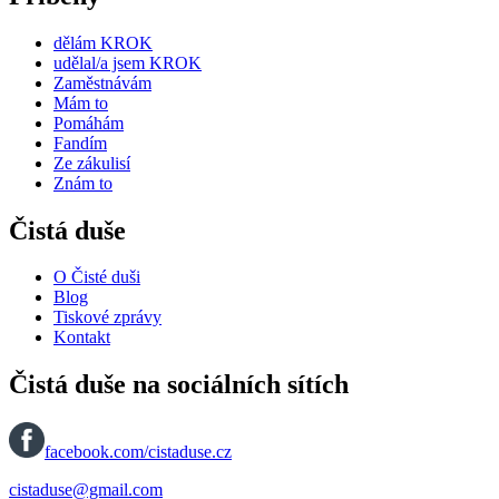
dělám KROK
udělal/a jsem KROK
Zaměstnávám
Mám to
Pomáhám
Fandím
Ze zákulisí
Znám to
Čistá duše
O Čisté duši
Blog
Tiskové zprávy
Kontakt
Čistá duše na sociálních sítích
facebook.com/cistaduse.cz
cistaduse@gmail.com