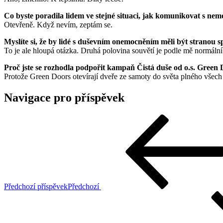
Co byste poradila lidem ve stejné situaci, jak komunikovat s n
Otevřeně. Když nevím, zeptám se.
Myslíte si, že by lidé s duševním onemocněním měli být stranou s
To je ale hloupá otázka. Druhá polovina souvětí je podle mě normáln
Proč jste se rozhodla podpořit kampaň Čistá duše od o.s. Green
Protože Green Doors otevírají dveře ze samoty do světa plného všech ra
Navigace pro příspěvek
Předchozí příspěvek
Předchozí