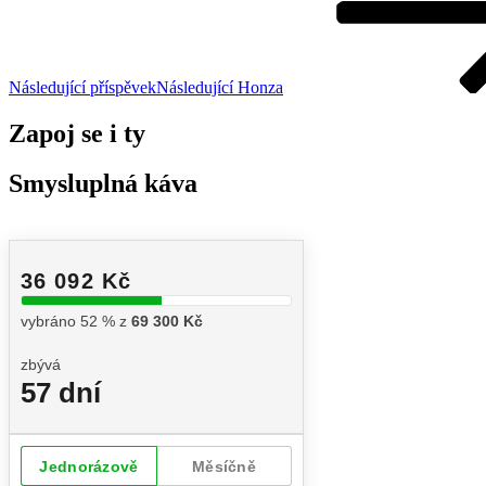
Následující příspěvek
Následující
Honza
Zapoj se i ty
Smysluplná káva