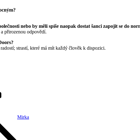
emocným?
polečnosti nebo by měli spíše naopak dostat šanci zapojit se do nor
í a přirozenou odpovědí.
 Doors?
dostí; strastí, které má mít každý člověk k dispozici.
Mirka