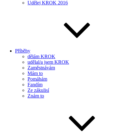
Udělej KROK 2016
Příběhy
dělám KROK
udělal/a jsem KROK
Zaměstnávám
Mám to
Pomáhám
Fandím
Ze zákulisí
Znám to